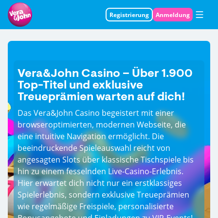
Registrierung
Anmeldung
Vera&John Casino – Über 1.900
Top-Titel und exklusive
Treueprämien warten auf dich!
Das Vera&John Casino begeistert mit einer
browseroptimierten, modernen Webseite, die
eine intuitive Navigation ermöglicht. Die
beeindruckende Spieleauswahl reicht von
angesagten Slots über klassische Tischspiele bis
hin zu einem fesselnden Live-Casino-Erlebnis.
Hier erwartet dich nicht nur ein erstklassiges
Spielerlebnis, sondern exklusive Treueprämien
wie regelmäßige Freispiele, personalisierte