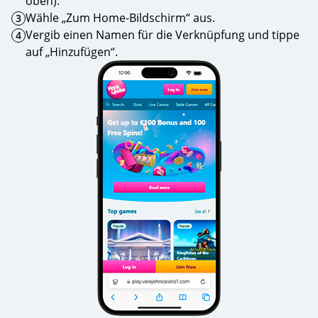
oben).
Wähle „Zum Home-Bildschirm“ aus.
3
Vergib einen Namen für die Verknüpfung und tippe
4
auf „Hinzufügen“.