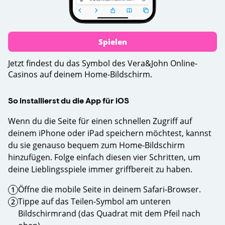
Spielen
Jetzt findest du das Symbol des Vera&John Online-
Casinos auf deinem Home-Bildschirm.
So installierst du die App für iOS
Wenn du die Seite für einen schnellen Zugriff auf
deinem iPhone oder iPad speichern möchtest, kannst
du sie genauso bequem zum Home-Bildschirm
hinzufügen. Folge einfach diesen vier Schritten, um
deine Lieblingsspiele immer griffbereit zu haben.
Öffne die mobile Seite in deinem Safari-Browser.
1
Tippe auf das Teilen-Symbol am unteren
2
Bildschirmrand (das Quadrat mit dem Pfeil nach