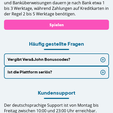
und Banküberweisungen dauern je nach Bank etwa 1
bis 3 Werktage, während Zahlungen auf Kreditkarten in
der Regel 2 bis 5 Werktage benötigen.
Spielen
Häufig gestellte Fragen
Vergibt Vera&John Bonuscodes?
Ist die Plattform seriös?
Kundensupport
Der deutschsprachige Support ist von Montag bis
Freitag zwischen 10:00 und 23:00 Uhr erreichbar.