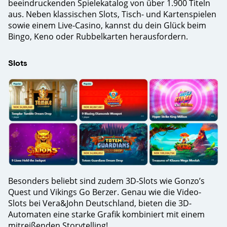
beeindruckenden Spielekatalog von über 1.900 Titeln
aus. Neben klassischen Slots, Tisch- und Kartenspielen
sowie einem Live-Casino, kannst du dein Glück beim
Bingo, Keno oder Rubbelkarten herausfordern.
Slots
Besonders beliebt sind zudem 3D-Slots wie Gonzo’s
Quest und Vikings Go Berzer. Genau wie die Video-
Slots bei Vera&John Deutschland, bieten die 3D-
Automaten eine starke Grafik kombiniert mit einem
mitreißenden Storytelling!