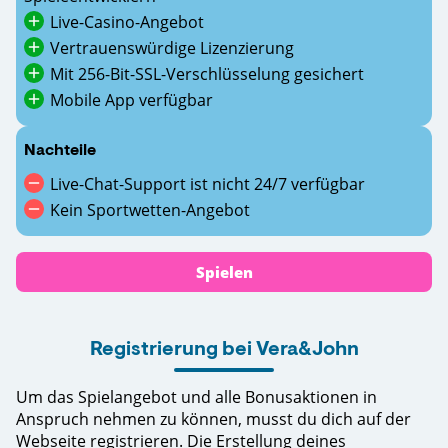
Live-Casino-Angebot
Vertrauenswürdige Lizenzierung
Mit 256-Bit-SSL-Verschlüsselung gesichert
Mobile App verfügbar
Nachteile
Live-Chat-Support ist nicht 24/7 verfügbar
Kein Sportwetten-Angebot
Spielen
Registrierung bei Vera&John
Um das Spielangebot und alle Bonusaktionen in
Anspruch nehmen zu können, musst du dich auf der
Webseite registrieren. Die Erstellung deines