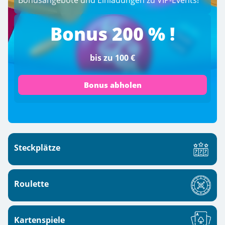
Bonusangebote und Einladungen zu VIP-Events!
Bonus 200 % !
bis zu 100 €
Bonus abholen
Steckplätze
Roulette
Kartenspiele