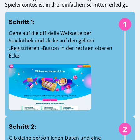
Spielerkontos ist in drei einfachen Schritten erledigt.
1
Schritt 1:
Gehe auf die offizielle Webseite der
Spielothek und klicke auf den gelben
„Registrieren“-Button in der rechten oberen
Ecke.
2
Schritt 2:
Gib deine persönlichen Daten und eine