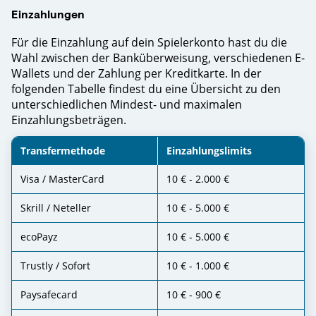
Einzahlungen
Für die Einzahlung auf dein Spielerkonto hast du die
Wahl zwischen der Banküberweisung, verschiedenen E-
Wallets und der Zahlung per Kreditkarte. In der
folgenden Tabelle findest du eine Übersicht zu den
unterschiedlichen Mindest- und maximalen
Einzahlungsbeträgen.
Transfermethode
Einzahlungslimits
Visa / MasterCard
10 € - 2.000 €
Skrill / Neteller
10 € - 5.000 €
ecoPayz
10 € - 5.000 €
Trustly / Sofort
10 € - 1.000 €
Paysafecard
10 € - 900 €