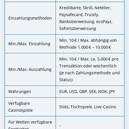
Kreditkarte, Skrill, Neteller,
Paysafecard, Trustly,
Einzahlungsmethoden
Banküberweisung, ecoPayz,
Sofortüberweisung
Min. 10 € / Max. abhängig von
Min./Max. Einzahlung
Methode 1.000 € – 10.000 €
Min. 10 € / Max. ca. 5.000 € pro
Transaktion oder wöchentlich
Min./Max. Auszahlung
(je nach Zahlungsmethode und
Status)
Währungen
EUR, USD, GBP, SEK, NOK, JPY
Verfügbare
Slots, Tischspiele, Live-Casino
Casinospiele
Für Wetten verfügbare
-
Sportarten