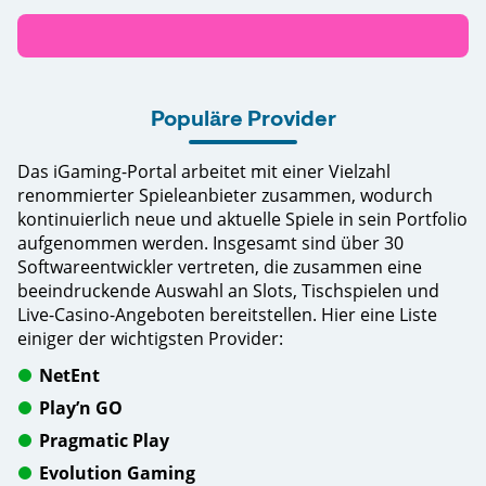
Populäre Provider
Das iGaming-Portal arbeitet mit einer Vielzahl
renommierter Spieleanbieter zusammen, wodurch
kontinuierlich neue und aktuelle Spiele in sein Portfolio
aufgenommen werden. Insgesamt sind über 30
Softwareentwickler vertreten, die zusammen eine
beeindruckende Auswahl an Slots, Tischspielen und
Live-Casino-Angeboten bereitstellen. Hier eine Liste
einiger der wichtigsten Provider:
NetEnt
Play’n GO
Pragmatic Play
Evolution Gaming